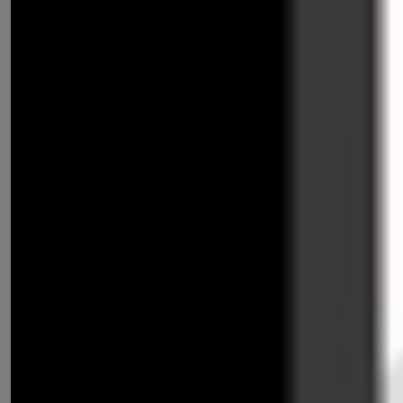
ป้ายจราจรประเทศไทย
ป้ายบังคับ
ป้ายบังคับ คือ ป้ายจราจรที่มีความหมายเป็นการบังคับผู้ใช้
เส้นทางให้ปฏิบัติตามหรืองดเว้นการกระทำ หรือจำกัดการก
ระทำบางอย่าง ต้องปฏิบัติตามอย่างเคร่งครัด เช่น ห้ามเลี้ยว
ซ้าย, ห้ามรถจักรยานยนต์, ห้ามจอดรถ