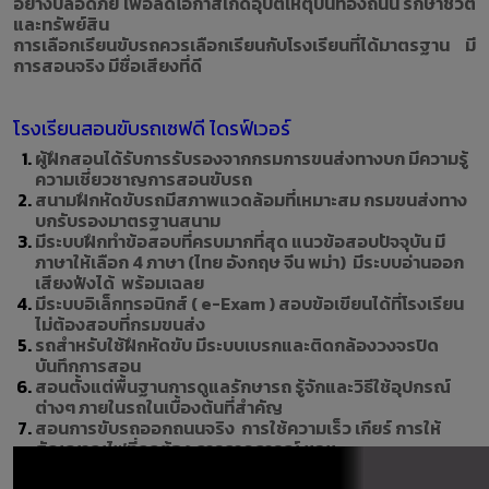
อย่างปลอดภัย เพื่อลดโอกาสเกิดอุบัติเหตุบนท้องถนน รักษาชีวิต
และทรัพย์สิน
การเลือกเรียนขับรถควรเลือกเรียนกับโรงเรียนที่ได้มาตรฐาน มี
การสอนจริง มีชื่อเสียงที่ดี
โรงเรียนสอนขับรถเซฟดี ไดรฟ์เวอร์
ผู้ฝึกสอนได้รับการรับรองจากกรมการขนส่งทางบก มีความรู้
ความเชี่ยวชาญการสอนขับรถ
สนามฝึกหัดขับรถมีสภาพแวดล้อมที่เหมาะสม กรมขนส่งทาง
บกรับรองมาตรฐานสนาม
มีระบบฝึกทำข้อสอบที่ครบมากที่สุด แนวข้อสอบปัจจุบัน มี
ภาษาให้เลือก
4 ภาษา (ไทย อังกฤษ จีน พม่า) มีระบบอ่านออก
เสียงฟังได้ พร้อมเฉลย
มีระบบอิเล็กทรอนิกส์ ( e-Exam ) สอบข้อเขียนได้ที่โรงเรียน
ไม่ต้องสอบที่กรมขนส่ง
รถสําหรับใช้ฝึกหัดขับ มีระบบเบรกและติดกล้องวงจรปิด
บันทึกการสอน
สอนตั้งแต่พื้นฐานการดูแลรักษารถ รู้จักและวิธีใช้อุปกรณ์
ต่างๆ ภายในรถในเบื้องต้นที่สำคัญ
สอนการขับรถออกถนนจริง การใช้ความเร็ว เกียร์ การให้
สัญญาณไฟที่ถูกต้อง การคาดการณ์ ฯลฯ