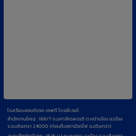
โรงเรียนสอนขับรถ เซฟดี ไดรฟ์เวอร์
สำนักงานใหญ่ : 166/7 ถ.มหาจักรพรรดิ ต.หน้าเมือง อ.เมือง
จ.ฉะเชิงเทรา 24000 (ก่อนถึงสถานีรถไฟ ฉะเชิงเทรา)
สนามฝึกหัดขับรถ : 16/6 ม.1 ต.บางพระ อ.เมือง จ.ฉะเชิงเทรา