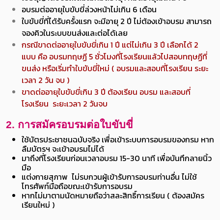
อบรมต่ออายุใบขับขี่ล่วงหน้าไม่เกิน 6 เดือน
ใบขับขี่ที่ได้รับครั้งแรก จะมีอายุ 2 ปี ไม่ต้องเข้าอบรม สามารถ
จองคิวในระบบขนส่งและต่อได้เลย
กรณีขาดต่ออายุใบขับขี่เกิน 1 ปี แต่ไม่เกิน 3 ปี เลือกได้ 2
แบบ คือ อบรมทฤษฏี 5 ชั่วโมงที่โรงเรียนแล้วไปสอบทฤษฏีที่
ขนส่ง หรือเริ่มทำใบขับขี่ใหม่ ( อบรมและสอบที่โรงเรียน ระยะ
เวลา 2 วัน จบ )
ขาดต่ออายุใบขับขี่เกิน 3 ปี ต้องเรียน อบรม และสอบที่
โรงเรียน ระยะเวลา 2 วันจบ
2.
การสมัครอบรมต่อใบขับขี่
ใช้บัตรประชาชนฉบับจริง เพื่อเข้าระบบการอบรมของกรม หาก
ลืมบัตรฯ จะเข้าอบรมไม่ได้
มาถึงที่โรงเรียนก่อนเวลาอบรม 15-30 นาที เพื่อบันทึกลายนิ้ว
มือ
แต่งกายสุภาพ ไม่รบกวนผู้เข้ารับการอบรมท่านอื่น ไม่ใช้
โทรศัพท์มือถือขณะเข้ารับการอบรม
หากไม่มาตามนัดหมายถือว่าสละสิทธิ์การเรียน ( ต้องสมัคร
เรียนใหม่ )