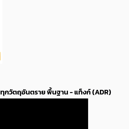
วัตถุอันตราย พื้นฐาน - แท็งก์ (ADR)