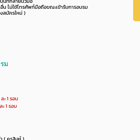
บันทึกลายนิ้วมือ
ื่น ไม่ใช้โทรศัพท์มือถือขณะเข้ารับการอบรม
งสมัครใหม่ )
บรม
 ละ 1 รอบ
ละ 1 รอบ
( ครูสิงห์ )