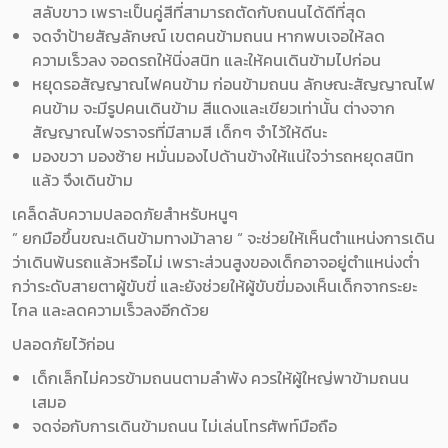
สลับขาว เพราะเป็นคู่สีที่สามารถตัดกับถนนได้ดีที่สุด
จดจำป้ายสัญลักษณ์
เขตคนข้ามถนน หากพบเจอให้ลด
ความเร็วลง จอดรถให้นิ่งสนิท และให้คนเดินข้ามไปก่อน
หยุดรอสัญญาณไฟคนข้าม
ก่อนข้ามถนน ลักษณะสัญญาณไฟ
คนข้าม จะมีรูปคนเดินข้าม สีแดงและเขียวเท่านั้น ต่างจาก
สัญญาณไฟจราจรที่มีสามสี เด็กๆ จำไว้ให้ดีนะ
มองขวา มองซ้าย
หมั่นมองไปด้านข้างให้แน่ใจว่ารถหยุดสนิท
แล้ว จึงเดินข้าม
เคล็ดลับความปลอดภัยสำหรับหนูๆ
” ยกมือขึ้นขณะเดินข้ามทางม้าลาย “
จะช่วยให้เห็นตำแหน่งการเดิน
ว่าเดินพ้นรถแล้วหรือไม่ เพราะส่วนสูงของเด็กอาจอยู่ตำแหน่งต่ำ
กว่าระดับสายตาผู้ขับขี่ และยังช่วยให้ผู้ขับขี่มองเห็นเด็กจากระยะ
ไกล และลดความเร็วลงอีกด้วย
ปลอดภัยไว้ก่อน
เด็กเล็กไม่ควรข้ามถนนตามลำพัง ควรให้ผู้ใหญ่พาข้ามถนน
เสมอ
จดจ่อกับการเดินข้ามถนน ไม่เล่นโทรศัพท์มือถือ