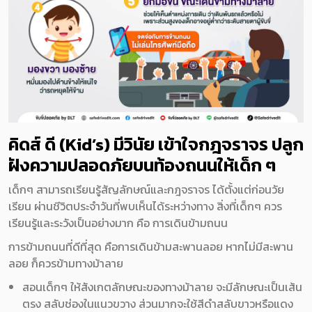
คิดส์ ดี (Kid’s) มีวินัย เข้าใจกฎจราจร ปลูก
ฝังความปลอดภัยบนท้องถนนให้เด็ก ๆ
เด็กๆ สามารถเรียนรู้สัญลักษณ์และกฎจราจร ได้ตั้งแต่ก่อนวัย
เรียน ผ่านชีวิตประจำวันที่พบเห็นได้ระหว่างทาง สิ่งที่เด็กๆ ควร
เรียนรู้และระวังเป็นอย่างมาก คือ การเดินข้ามถนน
การข้ามถนนที่ดีที่สุด คือการเดินข้ามสะพานลอย หากไม่มีสะพาน
ลอย ก็ควรข้ามทางม้าลาย
สอนเด็กๆ ให้
สังเกตลักษณะของทางม้าลาย
จะมีลักษณะเป็นเส้น
ตรง สลับช่องในแนวขวาง ส่วนมากจะใช้สีดำสลับขาวหรือแดง